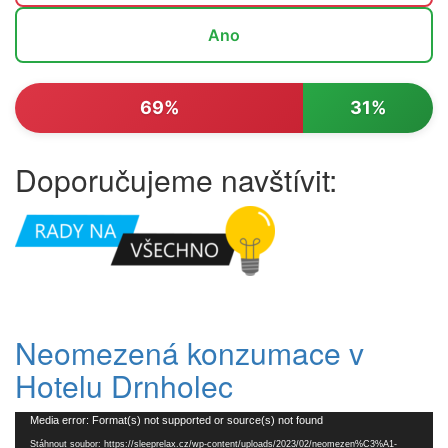
Ano
69%
31%
Doporučujeme navštívit:
Neomezená konzumace v
Hotelu Drnholec
Video
Media error: Format(s) not supported or source(s) not found
přehrávač
Stáhnout soubor: https://sleeprelax.cz/wp-content/uploads/2023/02/neomezen%C3%A1-