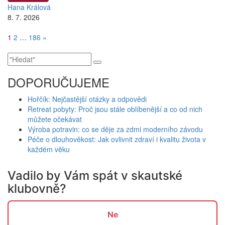
Hana Králová
8. 7. 2026
Stránkování
Page
Page
Page
1
2
…
186
»
příspěvků
DOPORUČUJEME
Hořčík: Nejčastější otázky a odpovědi
Retreat pobyty: Proč jsou stále oblíbenější a co od nich
můžete očekávat
Výroba potravin: co se děje za zdmi moderního závodu
Péče o dlouhověkost: Jak ovlivnit zdraví i kvalitu života v
každém věku
Vadilo by Vám spát v skautské
klubovně?
Ne