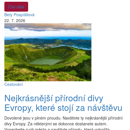
Číst dále
Bety Pospíšilová
22. 7. 2026
Cestování
Nejkrásnější přírodní divy
Evropy, které stojí za návštěvu
Dovolené jsou v plném proudu. Navštivte ty nejkrásnější přírodní
divy Evropy. Za některými se dokonce dostanete autem.
Vynechejte ruch města a navštivte přírodu, která vytvořila