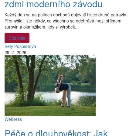
zdmi moderního závodu
Každý den se na pultech obchodů objevují tisíce druhů potravin.
Přemýšleli jste někdy, co všechno se odehrává mezi příjmem
surovin a okamžikem, kdy si výrobek...
Číst dále
Bety Pospíšilová
29. 7. 2026
Wellness
Péče o dlouhověkost: Jak