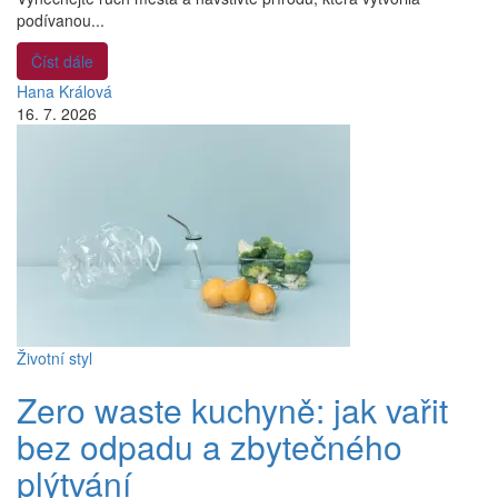
podívanou...
Číst dále
Hana Králová
16. 7. 2026
Životní styl
Zero waste kuchyně: jak vařit
bez odpadu a zbytečného
plýtvání