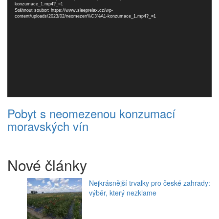
konzumace_1.mp4?_=1
Stáhnout soubor: https://www.sleeprelax.cz/wp-
content/uploads/2023/02/neomezen%C3%A1-konzumace_1.mp4?_=1
Pobyt s neomezenou konzumací
moravských vín
Nové články
Nejkrásnější trvalky pro české zahrady:
výběr, který nezklame