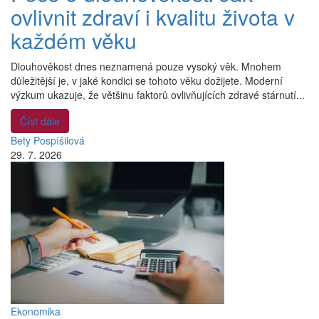
ovlivnit zdraví i kvalitu života v
každém věku
Dlouhověkost dnes neznamená pouze vysoký věk. Mnohem
důležitější je, v jaké kondici se tohoto věku dožijete. Moderní
výzkum ukazuje, že většinu faktorů ovlivňujících zdravé stárnutí...
Číst dále
Bety Pospíšilová
29. 7. 2026
Ekonomika